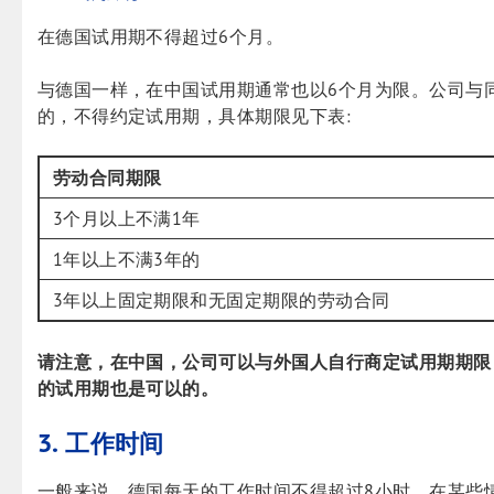
在德国试用期不得超过6个月。
与德国一样，在中国试用期通常也以6个月为限。公司与
的，不得约定试用期，具体期限见下表:
劳动合同期限
3个月以上不满1年
1年以上不满3年的
3年以上固定期限和无固定期限的劳动合同
请注意，在中国，公司可以与外国人自行商定试用期期限
的试用期也是可以的。
3. 工作时间
一般来说，德国每天的工作时间不得超过8小时。在某些