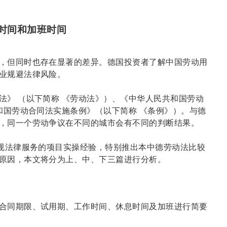
时间和加班时间
，但同时也存在显著的差异。德国投资者了解中国劳动用
业规避法律风险。
法》 （以下简称 《劳动法》）、《中华人民共和国劳动
和国劳动合同法实施条例》（以下简称 《条例》）。与德
，同一个劳动争议在不同的城市会有不同的判断结果。
合规法律服务的项目实操经验，特别推出本中德劳动法比较
原因，本文将分为上、中、下三篇进行分析。
合同期限、试用期、工作时间、休息时间及加班进行简要