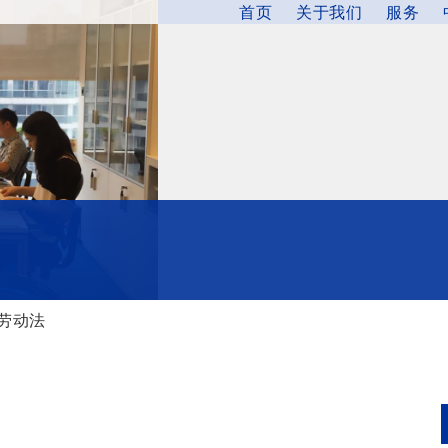
首页
关于我们
服务
的劳动法