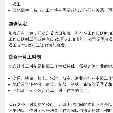
员工；
其他因生产特点、工作特殊需要或职责范围的关系，适
加班认定
加班只有一种，即法定节假日加班，不存在工作日延时加班
工作日延时工作或休息日 (如周末) 加班的，公司无需
员工支付3倍的工资做为加班费。
综合计算工时制
综合计算工时制是指因工作性质特殊，需要连续作业的职
交通、铁路、邮电、水运、航空、渔业等行业中因工作
地质及资源勘探、建筑、制盐、制糖、旅游等受季节和
其他适合实行综合计算工时工作制的员工。
实行这种工时制度的公司，计算工作时间的周期不再是以
其平均日工作时间和平均周工作时间应与法定标准工作时间