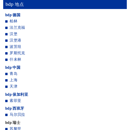
中德并购
bdp 地点
企业融资
bdp 德国
工业服务
柏林
入境投资
法兰克福
核心团队
汉堡
汉堡港
活动
波茨坦
联系方式
罗斯托克
什未林
bdp 中国
青岛
上海
天津
bdp 保加利亚
索菲亚
bdp 西班牙
马尔贝拉
bdp 瑞士
苏黎世