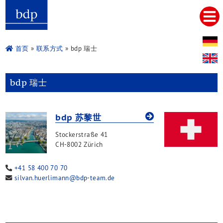
Hauptmenu
首页
关于我们
首页
»
联系方式
» bdp 瑞士
服务
税务咨询及会计服务
bdp 瑞士
法律咨询及诉讼
审计及审计相关服务
企业融资与财务规划
bdp 苏黎世
企业重组及重組意见
并购及企业接班人
Stockerstraße 41
管理咨询
CH-8002 Zürich
中国咨询
企业设立
+41 58 400 70 70
silvan.huerlimann@bdp-team.de
簿记
审计
税务咨询
法律咨询