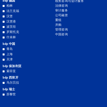
bdp 德国
税务咨询与会计服务
柏林
法律咨询
审计服务
法兰克福
公司融资
汉堡
重组
汉堡港
并购
波茨坦
管理咨询
罗斯托克
中国咨询
什未林
bdp 中国
青岛
上海
天津
bdp 保加利亚
索菲亚
bdp 西班牙
马尔贝拉
bdp 瑞士
苏黎世