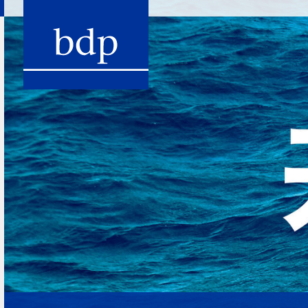
Navigation
Hauptmenu
首页
关于我们
服务
税务咨询及会计服务
法律咨询及诉讼
审计及审计相关服务
企业融资与财务规划
企业重组及重組意见
并购及企业接班人