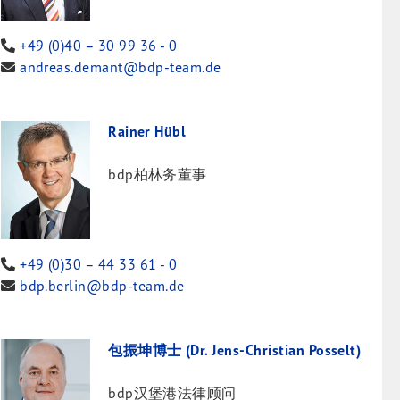
+49 (0)40 – 30 99 36 - 0
andreas.demant@bdp-team.de
Rainer Hübl
bdp柏林务董事
+49 (0)30 – 44 33 61 - 0
bdp.berlin@bdp-team.de
包振坤博士 (Dr. Jens-Christian Posselt)
bdp汉堡港法律顾问