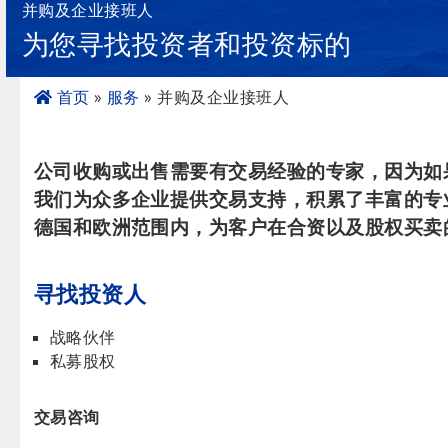
管理咨询
并购及企业接班人
为您寻找投资者和投资标的
中国咨询
企业设立
首页
»
服务
» 并购及企业接班人
簿记
审计
税务咨询
公司收购或出售需要有交易经验的专家，因为如果
法律咨询
我们为众多企业提供交易支持，积累了丰富的专
中德并购
德国和欧洲范围内，为客户在合资以及股权买卖
企业融资
工业服务
寻找投资人
入境投资
战略伙伴
核心团队
私募股权
活动
交易咨询
联系方式