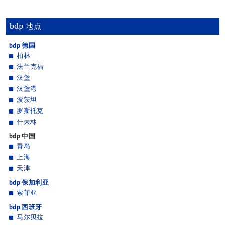
bdp 地点
bdp 德国
柏林
法兰克福
汉堡
汉堡港
波茨坦
罗斯托克
什未林
bdp 中国
青岛
上海
天津
bdp 保加利亚
索菲亚
bdp 西班牙
马尔贝拉