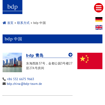
Hauptmenu
首页
关于我们
首页
»
联系方式
» bdp 中国
服务
税务咨询及会计服务
bdp 中国
法律咨询及诉讼
审计及审计相关服务
企业融资与财务规划
bdp 青岛
企业重组及重組意见
并购及企业接班人
东海西路37号，金都公园3号楼27
管理咨询
层27A号房间
中国咨询
企业设立
+86 532 6675 9663
bdp.china@bdp-team.de
簿记
审计
税务咨询
法律咨询