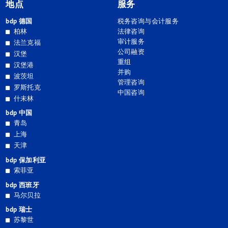
地点
服务
bdp 德国
税务咨询与会计服务
柏林
法律咨询
审计服务
法兰克福
公司融资
汉堡
重组
汉堡港
并购
波茨坦
管理咨询
罗斯托克
中国咨询
什未林
bdp 中国
青岛
上海
天津
bdp 保加利亚
索菲亚
bdp 西班牙
马尔贝拉
bdp 瑞士
苏黎世