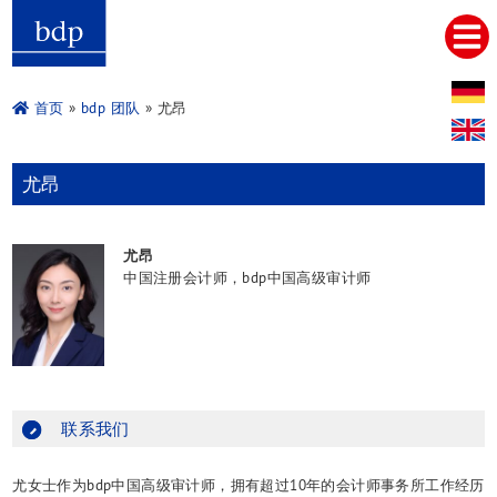
Hauptmenu
首页
关于我们
首页
»
bdp 团队
» 尤昂
服务
税务咨询及会计服务
尤昂
法律咨询及诉讼
审计及审计相关服务
企业融资与财务规划
尤昂
企业重组及重組意见
中国注册会计师，bdp中国高级审计师
并购及企业接班人
管理咨询
中国咨询
企业设立
簿记
审计
联系我们
税务咨询
法律咨询
尤女士作为bdp中国高级审计师，拥有超过10年的会计师事务所工作经历