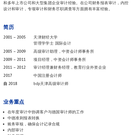
中德并购
和多年上市公司和大型集团企业审计经验。在公司财务报表审计，内控
设计和审计，专项审计和财务尽职调查等方面拥有丰富经验。
企业融资
工业服务
入境投资
简历
核心团队
2001 – 2005
天津财经大学
活动
管理学学士 国际会计
2005 – 2009
高级审计助理，中资会计师事务所
联系方式
2009 – 2011
项目经理，中资会计师事务所
2011 – 2012
审计经理兼财务经理，教育行业外资企业
2017
中国注册会计师
自 2018
bdp天津高级审计师
业务重点
在年度审计中协调客户与德国审计师的工作
中德准则报表转换
账务审核，确保会计记录合规
内部审计