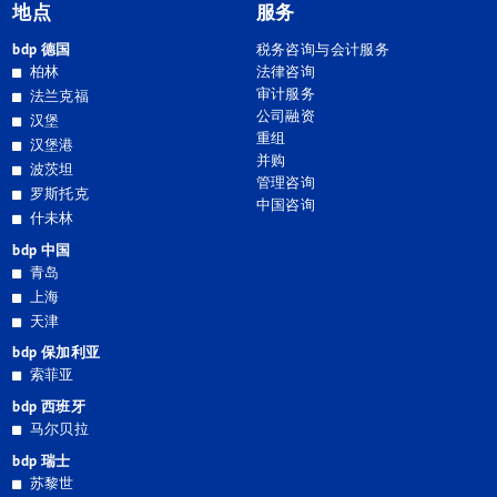
地点
服务
bdp 德国
税务咨询与会计服务
柏林
法律咨询
审计服务
法兰克福
公司融资
汉堡
重组
汉堡港
并购
波茨坦
管理咨询
罗斯托克
中国咨询
什未林
bdp 中国
青岛
上海
天津
bdp 保加利亚
索菲亚
bdp 西班牙
马尔贝拉
bdp 瑞士
苏黎世