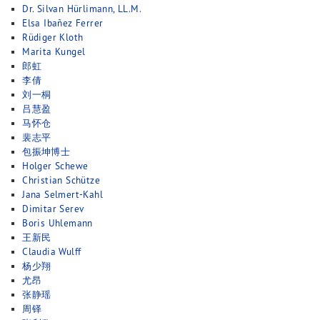
Dr. Silvan Hürlimann, LL.M.
Elsa Ibañez Ferrer
Rüdiger Kloth
Marita Kungel
郎虹
李倩
刘一桐
吕慧盈
马怀仓
裴志平
包振坤博士
Holger Schewe
Christian Schütze
Jana Selmert-Kahl
Dimitar Serev
Boris Uhlemann
王新民
Claudia Wulff
杨少翔
尤昂
张静瑶
周铎