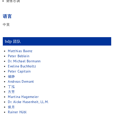
财务尽调
语言
中英
bdp 团队
Matthias Baenz
Peter Beblein
Dr. Michael Bormann
Eveline Buchholtz
Peter Capitain
储静
Andreas Demant
丁泓
方芳
Martina Hagemeier
Dr. Aicke Hasenheit, LL.M.
侯月
Rainer Hübl