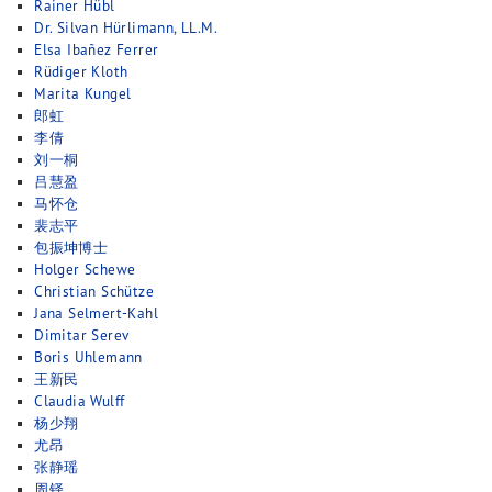
Rainer Hübl
Dr. Silvan Hürlimann, LL.M.
Elsa Ibañez Ferrer
Rüdiger Kloth
Marita Kungel
郎虹
李倩
刘一桐
吕慧盈
马怀仓
裴志平
包振坤博士
Holger Schewe
Christian Schütze
Jana Selmert-Kahl
Dimitar Serev
Boris Uhlemann
王新民
Claudia Wulff
杨少翔
尤昂
张静瑶
周铎