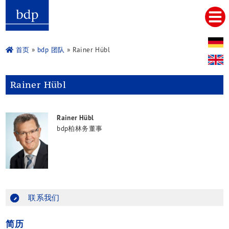
Hauptmenu
首页
关于我们
首页
»
bdp 团队
» Rainer Hübl
服务
税务咨询及会计服务
Rainer Hübl
法律咨询及诉讼
审计及审计相关服务
企业融资与财务规划
Rainer Hübl
企业重组及重組意见
bdp柏林务董事
并购及企业接班人
管理咨询
中国咨询
企业设立
簿记
审计
联系我们
税务咨询
法律咨询
简历