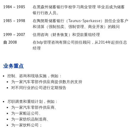
中德并购
1984 – 1985
在黑森州储蓄银行学校学习商业管理 毕业后成为储蓄
企业融资
银行行政人员。
工业服务
1985 – 1998
在陶努斯储蓄银行（Taunus-Sparkasse）担任企业客户
入境投资
和清算（强制拍卖、强制管理、商业开发）的顾问
核心团队
1999 – 2007
信用咨询（财务恢复）和贷款重组经理
活动
自 2008
在bdp管理咨询有限公司担任顾问，从2014年起担任总
经理
联系方式
业务重点
控制、咨询和现场实施，例如：
为一家汽车零部件供应商提供数月的支持
对不同行业的公司进行定期报告
尽职调查和重组计划，例如：
为一家汽车零部件供应商、
为一家船运公司、
为一家纺织品制造商、
为一家饮料公司；