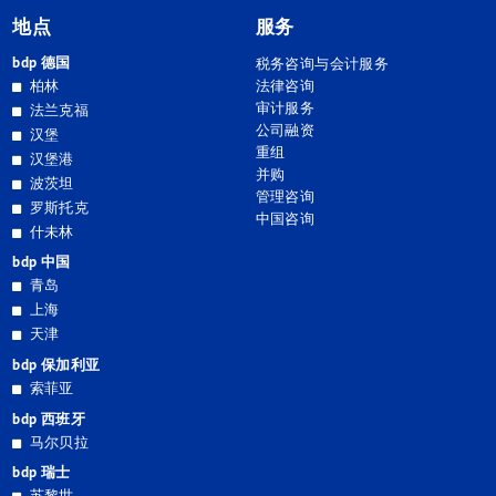
地点
服务
bdp 德国
税务咨询与会计服务
柏林
法律咨询
审计服务
法兰克福
公司融资
汉堡
重组
汉堡港
并购
波茨坦
管理咨询
罗斯托克
中国咨询
什未林
bdp 中国
青岛
上海
天津
bdp 保加利亚
索菲亚
bdp 西班牙
马尔贝拉
bdp 瑞士
苏黎世