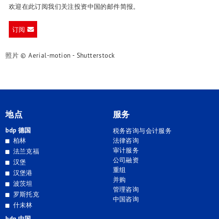
欢迎在此订阅我们关注投资中国的邮件简报。
订阅
照片 © Aerial-motion - Shutterstock
地点
服务
bdp 德国
税务咨询与会计服务
柏林
法律咨询
审计服务
法兰克福
公司融资
汉堡
重组
汉堡港
并购
波茨坦
管理咨询
罗斯托克
中国咨询
什未林
bdp 中国