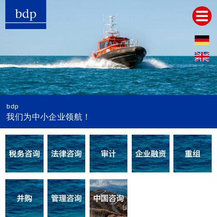
Hauptmenu
首页
关于我们
服务
税务咨询及会计服务
法律咨询及诉讼
bdp
审计及审计相关服务
我们为中小企业领航！
企业融资与财务规划
企业重组及重組意见
并购及企业接班人
管理咨询
中国咨询
企业设立
簿记
审计
税务咨询